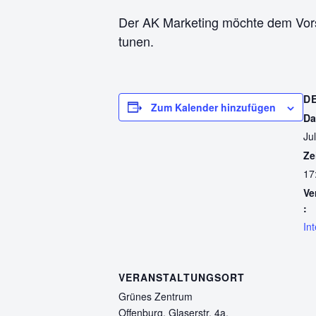
Der AK Marketing möchte dem Vorst
tunen.
D
Zum Kalender hinzufügen
Da
Ju
Ze
17
Ve
:
In
VERANSTALTUNGSORT
Grünes Zentrum
Offenburg, Glaserstr. 4a,