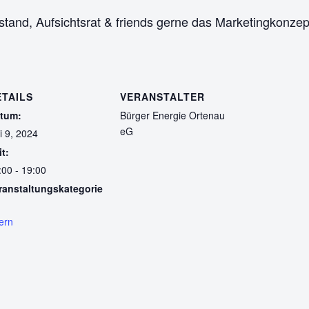
and, Aufsichtsrat & friends gerne das Marketingkonzep
ETAILS
VERANSTALTER
tum:
Bürger Energie Ortenau
eG
li 9, 2024
it:
:00 - 19:00
ranstaltungskategorie
tern